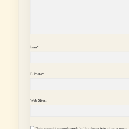
İsim*
E-Posta*
Web Sitesi
Daha sonraki yorumlarımda kullanılması için adım, e-posta a