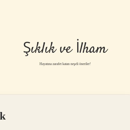
Şıklık ve İlham
Hayatına zarafet katan neşeli öneriler!
ek