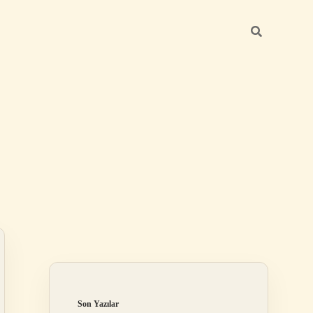
Sidebar
https://betexper.live/
Son Yazılar