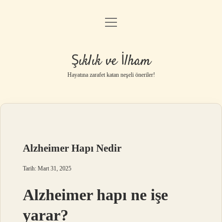
menüyü
Anasayfa
aç
Gizlilik Politikası
Şıklık ve İlham
Yasal Uyarı
Hayatına zarafet katan neşeli öneriler!
Hakkımızda
Alzheimer Hapı Nedir
Tarih: Mart 31, 2025
Alzheimer hapı ne işe
yarar?