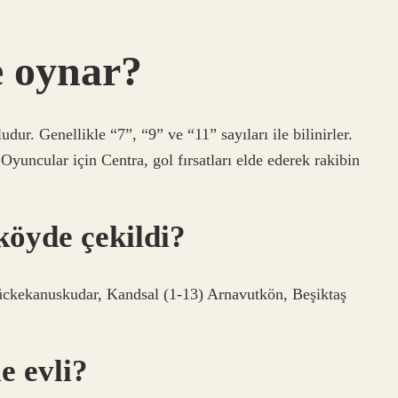
 oynar?
ur. Genellikle “7”, “9” ve “11” sayıları ile bilinirler.
 Oyuncular için Centra, gol fırsatları elde ederek rakibin
köyde çekildi?
kekanuskudar, Kandsal (1-13) Arnavutkön, Beşiktaş
e evli?