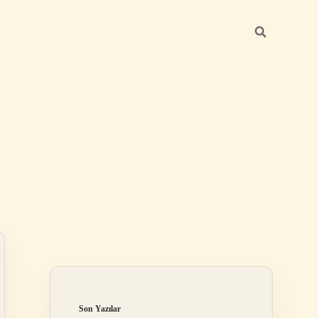
Sidebar
https://betexper.live/
Son Yazılar