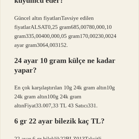
kuyumcu eder?
Güncel altın fiyatlarıTavsiye edilen
fiyatlarALSAT0,25 gram685,00780,000,10
gram335,00400,000,05 gram170,00230,0024
ayar gram3064,003152.
24 ayar 10 gram külçe ne kadar
yapar?
En çok karşılaştırılan 10g 24k gram altın10g
24k gram altın100g 24k gram
altınFiyat33.007,33 TL 43 Satıcı331.
6 gr 22 ayar bilezik kaç TL?
22 ayar 6 gr bileklik22BLZ013Taksitli