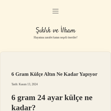
menüyü
Anasayfa
aç
Gizlilik Politikası
Şıklık ve İlham
Yasal Uyarı
Hayatına zarafet katan neşeli öneriler!
Hakkımızda
6 Gram Külçe Altın Ne Kadar Yapıyor
Tarih: Kasım 13, 2024
6 gram 24 ayar külçe ne
kadar?