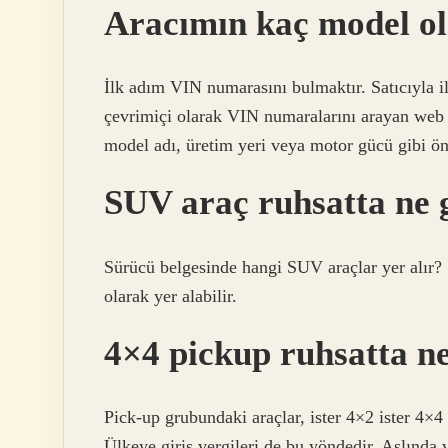
Aracımın kaç model ol
İlk adım VIN numarasını bulmaktır. Satıcıyla i
çevrimiçi olarak VIN numaralarını arayan web si
model adı, üretim yeri veya motor gücü gibi öne
SUV araç ruhsatta ne 
Sürücü belgesinde hangi SUV araçlar yer alır?
olarak yer alabilir.
4×4 pickup ruhsatta n
Pick-up grubundaki araçlar, ister 4×2 ister 4×4
Ülkeye giriş vergileri de bu yöndedir. Aslında 