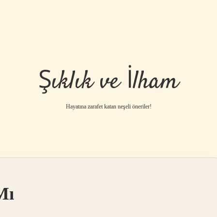
Şıklık ve İlham
Hayatına zarafet katan neşeli öneriler!
Mı