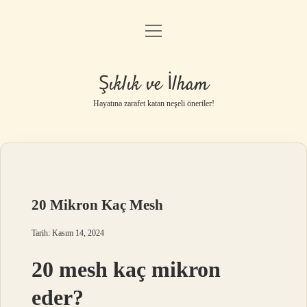
menüyü
Anasayfa
aç
Gizlilik Politikası
Şıklık ve İlham
Yasal Uyarı
Hayatına zarafet katan neşeli öneriler!
Hakkımızda
20 Mikron Kaç Mesh
Tarih: Kasım 14, 2024
20 mesh kaç mikron
eder?