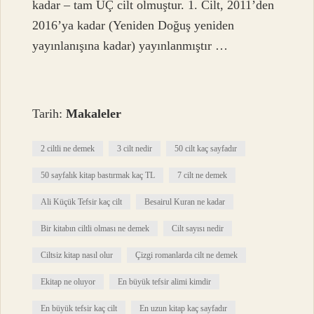
kadar – tam ÜÇ cilt olmuştur. 1. Cilt, 2011’den
2016’ya kadar (Yeniden Doğuş yeniden
yayınlanışına kadar) yayınlanmıştır …
Tarih:
Makaleler
2 ciltli ne demek
3 cilt nedir
50 cilt kaç sayfadır
50 sayfalık kitap bastırmak kaç TL
7 cilt ne demek
Ali Küçük Tefsir kaç cilt
Besairul Kuran ne kadar
Bir kitabın ciltli olması ne demek
Cilt sayısı nedir
Ciltsiz kitap nasıl olur
Çizgi romanlarda cilt ne demek
Ekitap ne oluyor
En büyük tefsir alimi kimdir
En büyük tefsir kaç cilt
En uzun kitap kaç sayfadır