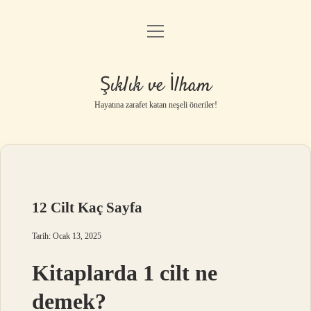
menüyü
Anasayfa
aç
Gizlilik Politikası
Şıklık ve İlham
Yasal Uyarı
Hayatına zarafet katan neşeli öneriler!
Hakkımızda
12 Cilt Kaç Sayfa
Tarih: Ocak 13, 2025
Kitaplarda 1 cilt ne
demek?