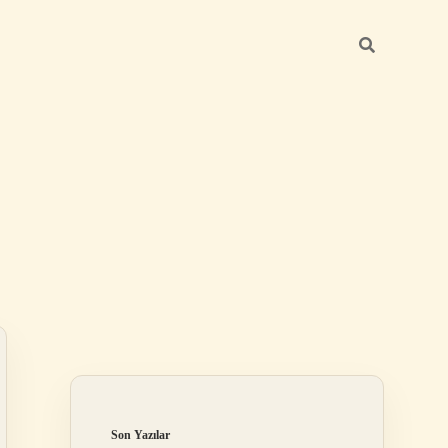
Sidebar
https://betexper.live/
Son Yazılar