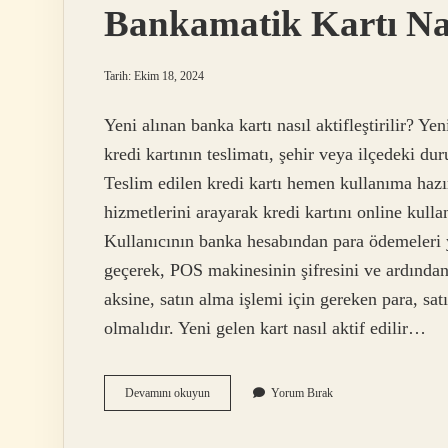
Bankamatik Kartı Nas
Tarih: Ekim 18, 2024
Yeni alınan banka kartı nasıl aktifleştirilir? Y
kredi kartının teslimatı, şehir veya ilçedeki du
Teslim edilen kredi kartı hemen kullanıma hazı
hizmetlerini arayarak kredi kartını online kulla
Kullanıcının banka hesabından para ödemeleri
geçerek, POS makinesinin şifresini ve ardından 
aksine, satın alma işlemi için gereken para, sa
olmalıdır. Yeni gelen kart nasıl aktif edilir…
Bankamatik
Devamını okuyun
Yorum Bırak
Kartı
Nasıl
Açılır