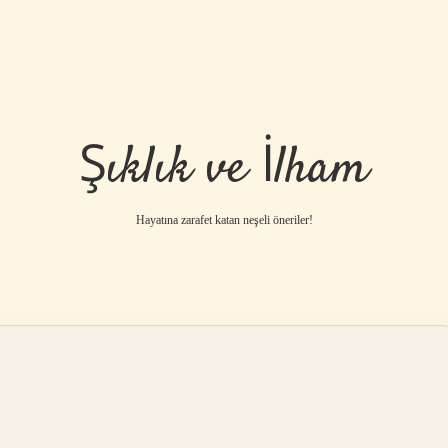
Şıklık ve İlham
Hayatına zarafet katan neşeli öneriler!