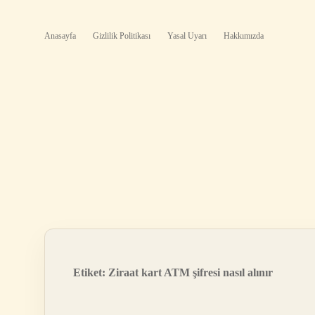
Anasayfa
Gizlilik Politikası
Yasal Uyarı
Hakkımızda
Etiket:
Ziraat kart ATM şifresi nasıl alınır