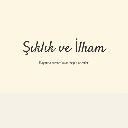
Şıklık ve İlham
Hayatına zarafet katan neşeli öneriler!