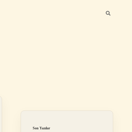
Sidebar
https://betexper.live/
Son Yazılar