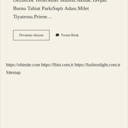
Gezilecek YerlerMilet Müzesi.Akbük.Tavşan
Burnu Tabiat ParkıSaplı Adası.Milet
Tiyatrosu.Priene…
Aydın
Devamını okuyun
Yorum Bırak
Didimin
Neyi
Meşhur
https://obirsite.com
https://fbist.com.tr
https://fashionlight.com.tr
Sitemap