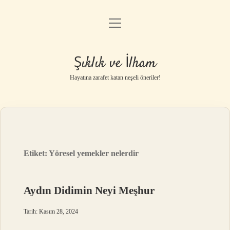
menüyü
Anasayfa
aç
Gizlilik Politikası
Şıklık ve İlham
Yasal Uyarı
Hayatına zarafet katan neşeli öneriler!
Hakkımızda
Etiket:
Yöresel yemekler nelerdir
Aydın Didimin Neyi Meşhur
Tarih: Kasım 28, 2024