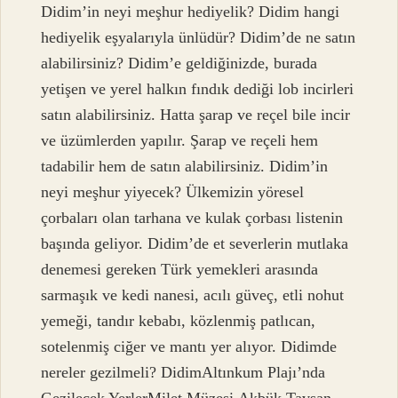
Didim’in neyi meşhur hediyelik? Didim hangi
hediyelik eşyalarıyla ünlüdür? Didim’de ne satın
alabilirsiniz? Didim’e geldiğinizde, burada
yetişen ve yerel halkın fındık dediği lob incirleri
satın alabilirsiniz. Hatta şarap ve reçel bile incir
ve üzümlerden yapılır. Şarap ve reçeli hem
tadabilir hem de satın alabilirsiniz. Didim’in
neyi meşhur yiyecek? Ülkemizin yöresel
çorbaları olan tarhana ve kulak çorbası listenin
başında geliyor. Didim’de et severlerin mutlaka
denemesi gereken Türk yemekleri arasında
sarmaşık ve kedi nanesi, acılı güveç, etli nohut
yemeği, tandır kebabı, közlenmiş patlıcan,
sotelenmiş ciğer ve mantı yer alıyor. Didimde
nereler gezilmeli? DidimAltınkum Plajı’nda