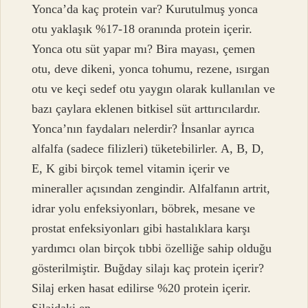
Yonca’da kaç protein var? Kurutulmuş yonca
otu yaklaşık %17-18 oranında protein içerir.
Yonca otu süt yapar mı? Bira mayası, çemen
otu, deve dikeni, yonca tohumu, rezene, ısırgan
otu ve keçi sedef otu yaygın olarak kullanılan ve
bazı çaylara eklenen bitkisel süt arttırıcılardır.
Yonca’nın faydaları nelerdir? İnsanlar ayrıca
alfalfa (sadece filizleri) tüketebilirler. A, B, D,
E, K gibi birçok temel vitamin içerir ve
mineraller açısından zengindir. Alfalfanın artrit,
idrar yolu enfeksiyonları, böbrek, mesane ve
prostat enfeksiyonları gibi hastalıklara karşı
yardımcı olan birçok tıbbi özelliğe sahip olduğu
gösterilmiştir. Buğday silajı kaç protein içerir?
Silaj erken hasat edilirse %20 protein içerir.