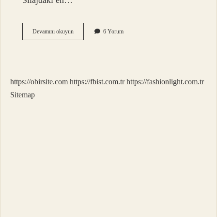
Silajdaki en…
Yoncada
Devamını okuyun
6 Yorum
Ne
Kadar
Protein
Var
https://obirsite.com
https://fbist.com.tr
https://fashionlight.com.tr
Sitemap