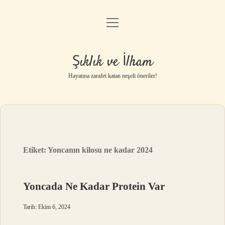
menüyü
Anasayfa
aç
Gizlilik Politikası
Şıklık ve İlham
Yasal Uyarı
Hayatına zarafet katan neşeli öneriler!
Hakkımızda
Etiket:
Yoncanın kilosu ne kadar 2024
Yoncada Ne Kadar Protein Var
Tarih: Ekim 6, 2024