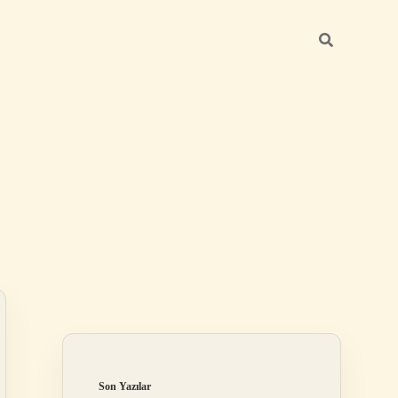
Sidebar
https://betexper.live/
Son Yazılar