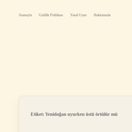
Anasayfa
Gizlilik Politikası
Yasal Uyarı
Hakkımızda
Etiket:
Yenidoğan uyurken üstü örtülür mü