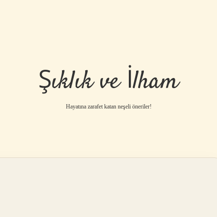
Şıklık ve İlham
Hayatına zarafet katan neşeli öneriler!