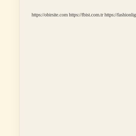
Nasıl
Giydirilmeli
https://obirsite.com
https://fbist.com.tr
https://fashionli