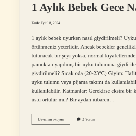
1 Aylık Bebek Gece Na
Tarih: Eylül 8, 2024
1 aylık bebek uyurken nasıl giydirilmeli? Uyku
örtünmeniz yeterlidir. Ancak bebekler genellikl
tutunacak bir şeyi yoksa, normal kıyafetlerind
pamuktan yapılmış bir uyku tulumuna giydirileb
giydirilmeli? Sıcak oda (20-23°C) Giyim: Hafif,
uyku tulumu veya pijama takımı da kullanılabil
kullanılabilir. Katmanlar: Gerekirse ekstra bi
üstü örtülür mu? Bir aydan itibaren…
1
Devamını okuyun
2 Yorum
Aylık
Bebek
Gece