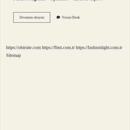
Samsun
Devamını okuyun
Yorum Bırak
Yelken
Kulübü
Üyelik
Ücreti
Ne
https://obirsite.com
https://fbist.com.tr
https://fashionlight.com.tr
Kadar
Sitemap