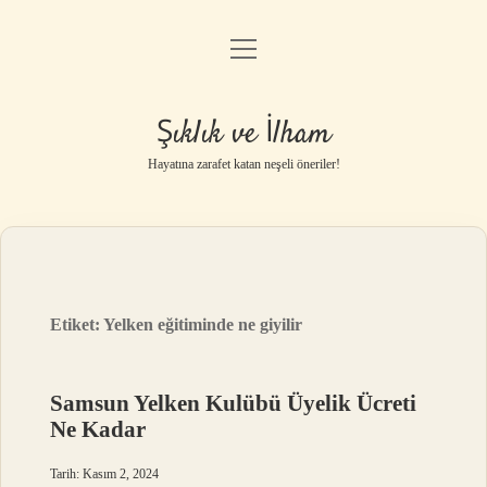
menüyü
Anasayfa
aç
Gizlilik Politikası
Şıklık ve İlham
Yasal Uyarı
Hayatına zarafet katan neşeli öneriler!
Hakkımızda
Etiket:
Yelken eğitiminde ne giyilir
Samsun Yelken Kulübü Üyelik Ücreti
Ne Kadar
Tarih: Kasım 2, 2024