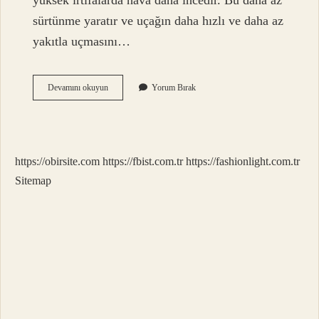
yüksek irtifalarda hava daha incedir. Bu daha az
sürtünme yaratır ve uçağın daha hızlı ve daha az
yakıtla uçmasını…
Uçaklar
Devamını okuyun
Yorum Bırak
Neden
Alçaktan
Uçmaz
https://obirsite.com
https://fbist.com.tr
https://fashionlight.com.tr
Sitemap