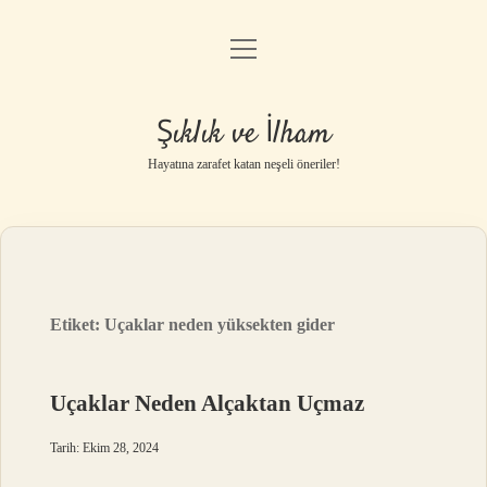
menüyü
Anasayfa
aç
Gizlilik Politikası
Şıklık ve İlham
Yasal Uyarı
Hayatına zarafet katan neşeli öneriler!
Hakkımızda
Etiket:
Uçaklar neden yüksekten gider
Uçaklar Neden Alçaktan Uçmaz
Tarih: Ekim 28, 2024