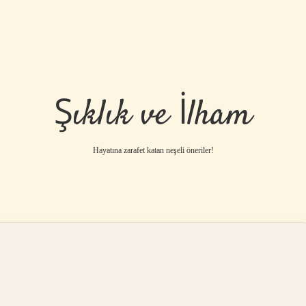
Şıklık ve İlham
Hayatına zarafet katan neşeli öneriler!