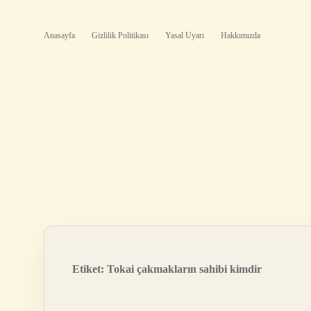
Anasayfa
Gizlilik Politikası
Yasal Uyarı
Hakkımızda
Etiket:
Tokai çakmakların sahibi kimdir