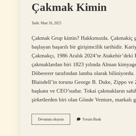
Çakmak Kimin
Tarih: Mart 16, 2025
Çakmak Grup kimin? Hakkımızda. Çakmakiç g
başlayan başarılı bir girişimcilik tarihidir. Kar
Çakmakçı, 1986 Aralık 2024’te Atakehir’deki 
çakmaklardan biri 1823 yılında Alman kimyager
Döbererer tarafından lamba olarak biliniyo
Blaisdell’in torunu George B. Duke, Zippo ve Z
başkanı ve CEO’sudur. Tokai çakmakların sahibi
şirketlerden biri olan Gönde Venture, markalı
Çakmak
Devamını okuyun
Yorum Bırak
Kimin