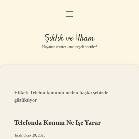
menüyü
Anasayfa
aç
Gizlilik Politikası
Şıklık ve İlham
Yasal Uyarı
Hayatına zarafet katan neşeli öneriler!
Hakkımızda
Etiket:
Telefon konumu neden başka şehirde
gözüküyor
Telefonda Konum Ne Işe Yarar
Tarih: Ocak 29, 2025