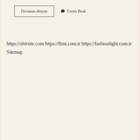
Imar
Devamını okuyun
Yorum Bırak
Çekme
Mesafesi
Nedir
https://obirsite.com
https://fbist.com.tr
https://fashionlight.com.tr
Sitemap