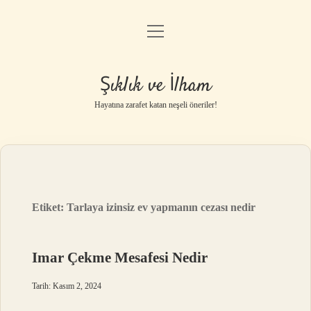
menüyü
Anasayfa
aç
Gizlilik Politikası
Şıklık ve İlham
Yasal Uyarı
Hayatına zarafet katan neşeli öneriler!
Hakkımızda
Etiket:
Tarlaya izinsiz ev yapmanın cezası nedir
Imar Çekme Mesafesi Nedir
Tarih: Kasım 2, 2024