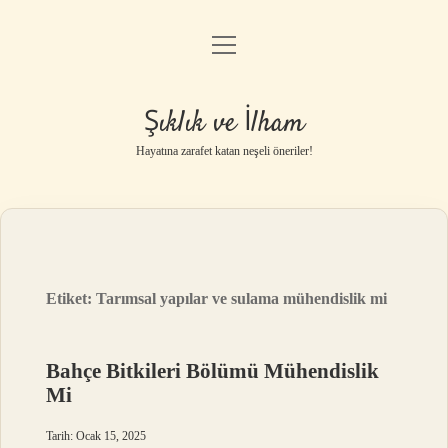
menüyü
Anasayfa
aç
Gizlilik Politikası
Şıklık ve İlham
Yasal Uyarı
Hayatına zarafet katan neşeli öneriler!
Hakkımızda
Etiket:
Tarımsal yapılar ve sulama mühendislik mi
Bahçe Bitkileri Bölümü Mühendislik
Mi
Tarih: Ocak 15, 2025