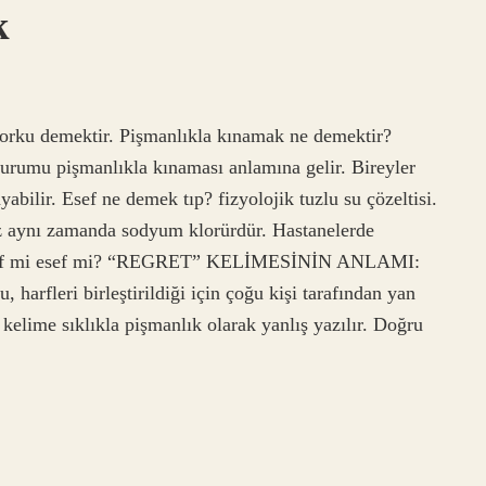
k
rku demektir. Pişmanlıkla kınamak ne demektir?
 durumu pişmanlıkla kınaması anlamına gelir. Bireyler
abilir. Esef ne demek tıp? fizyolojik tuzlu su çözeltisi.
Tuz aynı zamanda sodyum klorürdür. Hastanelerde
. Eshef mi esef mi? “REGRET” KELİMESİNİN ANLAMI:
harfleri birleştirildiği için çoğu kişi tarafından yan
 kelime sıklıkla pişmanlık olarak yanlış yazılır. Doğru