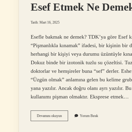
Esef Etmek Ne Deme
Tarih: Mart 16, 2025
Esefle bakmak ne demek? TDK’ya göre Esef ko
“Pişmanlıkla kınamak” ifadesi, bir kişinin bir
herhangi bir kişiyi veya durumu üzüntüyle kınay
Dokuz binde bir izotonik tuzlu su çözeltisi. 
doktorlar ve hemşireler buna “sef” derler
“Üzgün ​​olmak” anlamına gelen bu kelime grubu, 
yana yazılır. Ancak doğru olanı ayrı yazılır. Bu
kullanımı pişman olmaktır. Eksprese etmek…
Esef
Devamını okuyun
Yorum Bırak
Etmek
Ne
Demek