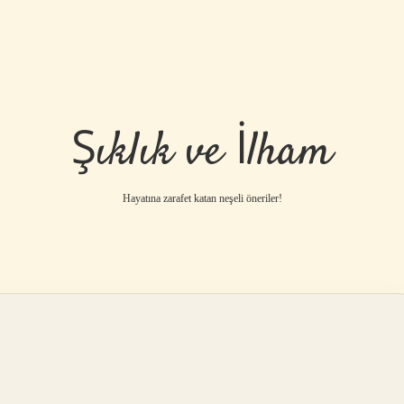
Şıklık ve İlham
Hayatına zarafet katan neşeli öneriler!