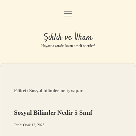
menüyü
Anasayfa
aç
Gizlilik Politikası
Şıklık ve İlham
Yasal Uyarı
Hayatına zarafet katan neşeli öneriler!
Hakkımızda
Etiket:
Sosyal bilimler ne iş yapar
Sosyal Bilimler Nedir 5 Sınıf
Tarih: Ocak 13, 2025