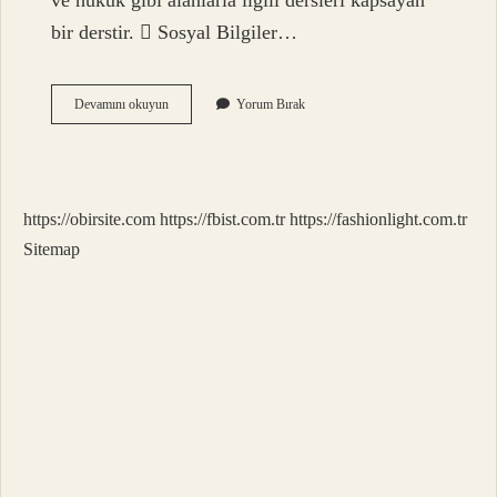
ve hukuk gibi alanlarla ilgili dersleri kapsayan
bir derstir.  Sosyal Bilgiler…
Sosyal
Devamını okuyun
Yorum Bırak
Bilimler
Nedir
5
Sınıf
https://obirsite.com
https://fbist.com.tr
https://fashionlight.com.tr
Sitemap