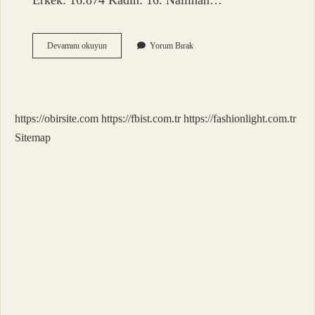
Erkek: 16.874 Kadın: 16. Nallıhan…
Ankara
Devamını okuyun
Yorum Bırak
Nallıhan
Nüfusu
Ne
Kadar
https://obirsite.com
https://fbist.com.tr
https://fashionlight.com.tr
Sitemap