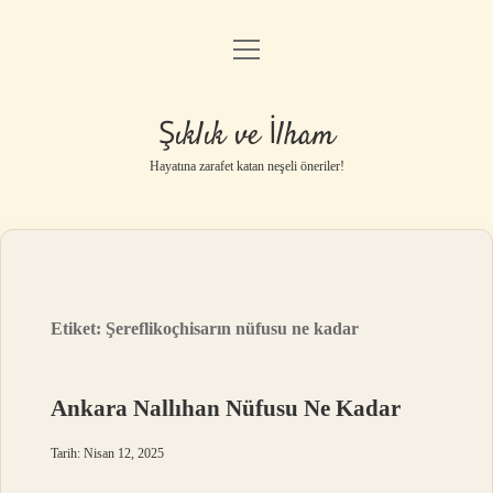
menüyü
Anasayfa
aç
Gizlilik Politikası
Şıklık ve İlham
Yasal Uyarı
Hayatına zarafet katan neşeli öneriler!
Hakkımızda
Etiket:
Şereflikoçhisarın nüfusu ne kadar
Ankara Nallıhan Nüfusu Ne Kadar
Tarih: Nisan 12, 2025