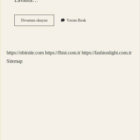
Lavanta…
Saç
Devamını okuyun
Yorum Bırak
Bakımı
Için
Şampuana
Ne
Katılır
https://obirsite.com
https://fbist.com.tr
https://fashionlight.com.tr
Sitemap