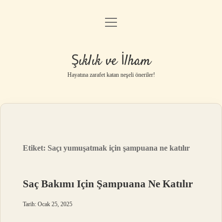
menüyü
Anasayfa
aç
Gizlilik Politikası
Şıklık ve İlham
Yasal Uyarı
Hayatına zarafet katan neşeli öneriler!
Hakkımızda
Etiket:
Saçı yumuşatmak için şampuana ne katılır
Saç Bakımı Için Şampuana Ne Katılır
Tarih: Ocak 25, 2025