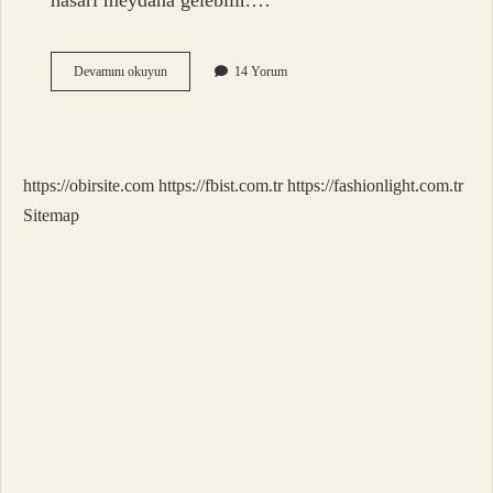
hasarı meydana gelebilir.…
Pas
Devamını okuyun
14 Yorum
Vücuda
Zarar
Verir
Mi
https://obirsite.com
https://fbist.com.tr
https://fashionlight.com.tr
Sitemap