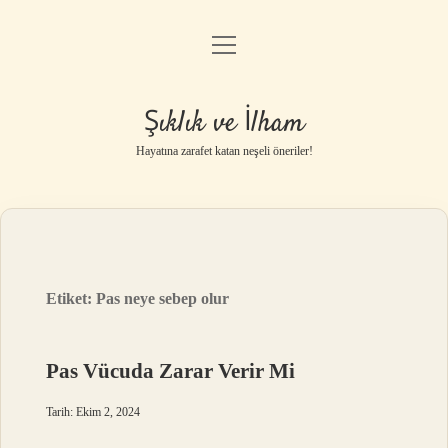
menüyü
Anasayfa
aç
Gizlilik Politikası
Şıklık ve İlham
Yasal Uyarı
Hayatına zarafet katan neşeli öneriler!
Hakkımızda
Etiket:
Pas neye sebep olur
Pas Vücuda Zarar Verir Mi
Tarih: Ekim 2, 2024