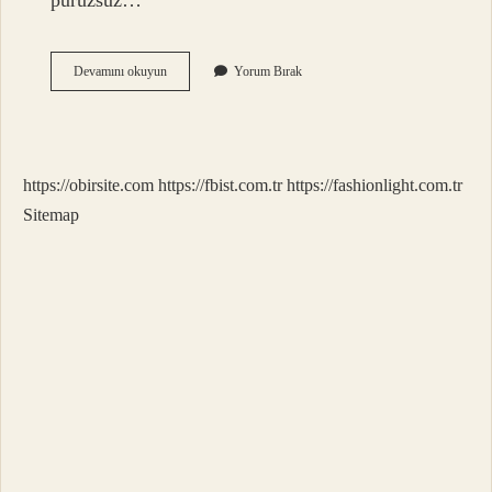
pürüzsüz…
Muhallebi
Devamını okuyun
Yorum Bırak
Için
Malzemeler
Nelerdir
https://obirsite.com
https://fbist.com.tr
https://fashionlight.com.tr
Sitemap