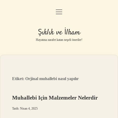
menüyü
Anasayfa
aç
Gizlilik Politikası
Şıklık ve İlham
Yasal Uyarı
Hayatına zarafet katan neşeli öneriler!
Hakkımızda
Etiket:
Orjinal muhallebi nasıl yapılır
Muhallebi Için Malzemeler Nelerdir
Tarih: Nisan 4, 2025