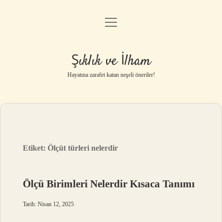
menüyü
Anasayfa
aç
Gizlilik Politikası
Şıklık ve İlham
Yasal Uyarı
Hayatına zarafet katan neşeli öneriler!
Hakkımızda
Etiket:
Ölçüt türleri nelerdir
Ölçü Birimleri Nelerdir Kısaca Tanımı
Tarih: Nisan 12, 2025