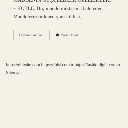
MADDENİN ÖLÇÜLEBİLİR ÖZELLİKLERİ
– KÜTLE: Bu, madde miktarını ifade eder.
Maddelerin miktarı, yani kütlesi,…
Ölçü
Devamını okuyun
Yorum Bırak
Birimleri
Nelerdir
Kısaca
Tanımı
https://obirsite.com
https://fbist.com.tr
https://fashionlight.com.tr
Sitemap