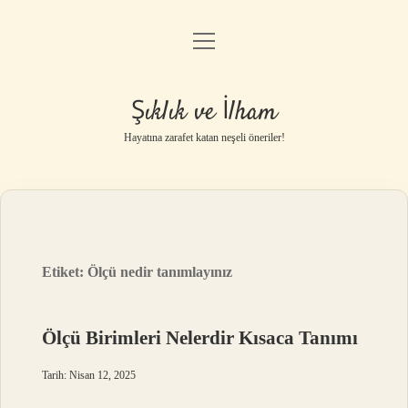
menüyü
Anasayfa
aç
Gizlilik Politikası
Şıklık ve İlham
Yasal Uyarı
Hayatına zarafet katan neşeli öneriler!
Hakkımızda
Etiket:
Ölçü nedir tanımlayınız
Ölçü Birimleri Nelerdir Kısaca Tanımı
Tarih: Nisan 12, 2025