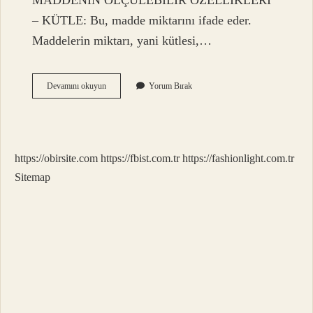
MADDENİN ÖLÇÜLEBİLİR ÖZELLİKLERİ
– KÜTLE: Bu, madde miktarını ifade eder.
Maddelerin miktarı, yani kütlesi,…
Ölçü
Devamını okuyun
Yorum Bırak
Birimleri
Nelerdir
Kısaca
Tanımı
https://obirsite.com
https://fbist.com.tr
https://fashionlight.com.tr
Sitemap