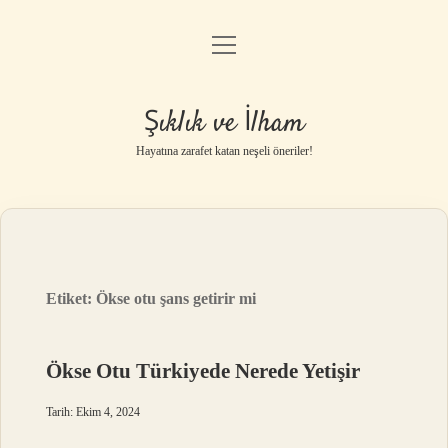
menüyü
Anasayfa
aç
Gizlilik Politikası
Şıklık ve İlham
Yasal Uyarı
Hayatına zarafet katan neşeli öneriler!
Hakkımızda
Etiket:
Ökse otu şans getirir mi
Ökse Otu Türkiyede Nerede Yetişir
Tarih: Ekim 4, 2024