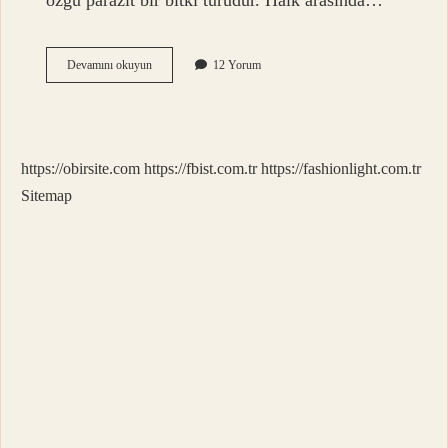
özgü parazit bir bitki türüdür. Halk arasında…
Ökse
Devamını okuyun
12 Yorum
Otu
Türkiyede
Nerede
Yetişir
https://obirsite.com
https://fbist.com.tr
https://fashionlight.com.tr
Sitemap