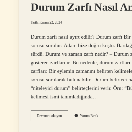
Durum Zarfı Nasıl Anl
Tarih: Kasım 22, 2024
Durum zarfı nasıl ayırt edilir? Durum zarfı Bir 
sorusu sorulur: Adam bize doğru koştu. Bardağ
sürdü. Durum ve zaman zarfı nedir? – Durum zar
gösteren zarflardır. Bu nedenle, durum zarfları 
zarfları: Bir eylemin zamanını belirten kelimel
sorusu sorularak bulunabilir. Durum belirteci na
“niteleyici durum” belirteçlerini verir. Örn:
kelimesi ismi tanımladığında…
Durum
Devamını okuyun
Yorum Bırak
Zarfı
Nasıl
Anlaşılır