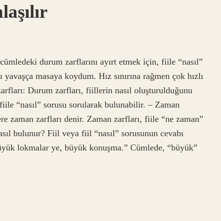
aşılır
cümledeki durum zarflarını ayırt etmek için, fiile “nasıl”
ı yavaşça masaya koydum. Hız sınırına rağmen çok hızlı
fları: Durum zarfları, fiillerin nasıl oluşturulduğunu
fiile “nasıl” sorusu sorularak bulunabilir. – Zaman
ere zaman zarfları denir. Zaman zarfları, fiile “ne zaman”
sıl bulunur? Fiil veya fiil “nasıl” sorusunun cevabı
 “Büyük lokmalar ye, büyük konuşma.” Cümlede, “büyük”