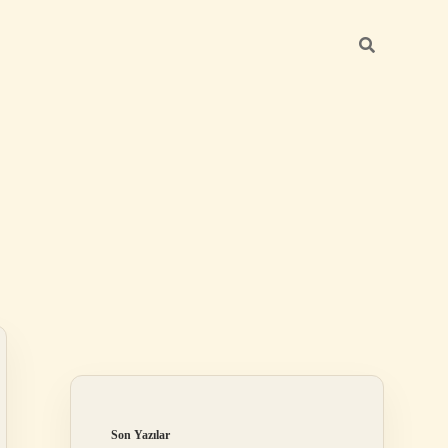
Sidebar
https://betexper.live/
Son Yazılar