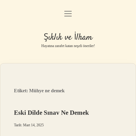
menüyü
Anasayfa
aç
Gizlilik Politikası
Şıklık ve İlham
Yasal Uyarı
Hayatına zarafet katan neşeli öneriler!
Hakkımızda
Etiket:
Mühye ne demek
Eski Dilde Sınav Ne Demek
Tarih: Mart 14, 2025