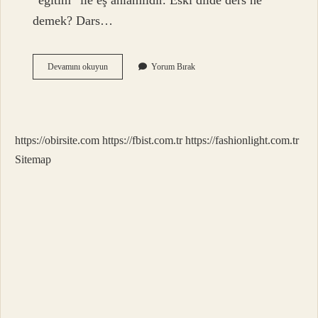
“eğitim” ile eş anlamlıdır. Eski dilde ders ne
demek? Dars…
Eski
Devamını okuyun
Yorum Bırak
Dilde
Sınav
Ne
Demek
https://obirsite.com
https://fbist.com.tr
https://fashionlight.com.tr
Sitemap