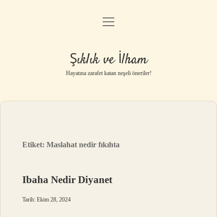
menüyü
Anasayfa
aç
Gizlilik Politikası
Şıklık ve İlham
Yasal Uyarı
Hayatına zarafet katan neşeli öneriler!
Hakkımızda
Etiket:
Maslahat nedir fıkıhta
Ibaha Nedir Diyanet
Tarih: Ekim 28, 2024