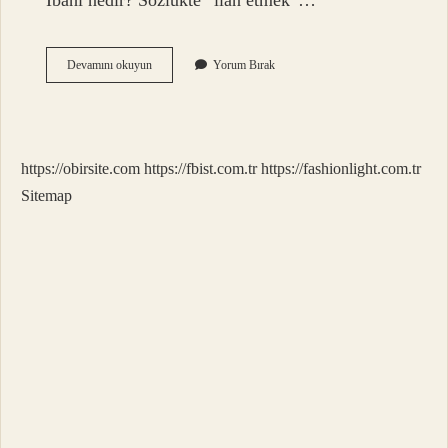
İbahi nedir? Sözlükte “ilan etmek”…
Ibaha
Devamını okuyun
Yorum Bırak
Nedir
Diyanet
https://obirsite.com
https://fbist.com.tr
https://fashionlight.com.tr
Sitemap