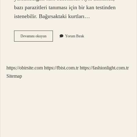
bazı parazitleri tanıması için bir kan testinden
istenebilir. Bağırsaktaki kurtları…
Kurt
Devamını okuyun
Yorum Bırak
Hastalığı
Için
Hangi
Doktora
Gidilir
https://obirsite.com
https://fbist.com.tr
https://fashionlight.com.tr
Sitemap