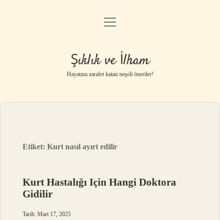
menüyü
Anasayfa
aç
Gizlilik Politikası
Şıklık ve İlham
Yasal Uyarı
Hayatına zarafet katan neşeli öneriler!
Hakkımızda
Etiket:
Kurt nasıl ayırt edilir
Kurt Hastalığı Için Hangi Doktora
Gidilir
Tarih: Mart 17, 2025