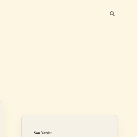
Sidebar
https://betexper.live/
Son Yazılar