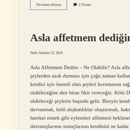
Mahmur
Devamını okuyun
2 Yorum
etmek
ne
demek
Asla affetmem dediğin
Tarih: Haziran 23, 2024
Asla Affetmem Dedim – Ne Olabilir? Asla affe
şeylerden uzak durması için çoğu zaman kullanı
kendisi için önemli olan şeyleri korumasını sa
olabileceğine dair biraz fikir vereceğiz. Kötü 
olabileceği şeylerin başında gelir. Bireyin kend
davranmak, kötü alışkanlıklar oluşturmak, hak
hareket etmek gibi eylemleri affetmesi beklene
davranışlarının sonuçlarının kendisini ne kada