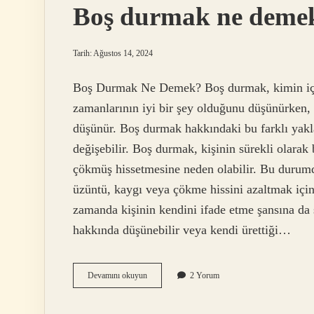
Boş durmak ne deme
Tarih: Ağustos 14, 2024
Boş Durmak Ne Demek? Boş durmak, kimin için 
zamanlarının iyi bir şey olduğunu düşünürken,
düşünür. Boş durmak hakkındaki bu farklı yaklaş
değişebilir. Boş durmak, kişinin sürekli olarak
çökmüş hissetmesine neden olabilir. Bu durumd
üzüntü, kaygı veya çökme hissini azaltmak için
zamanda kişinin kendini ifade etme şansına da s
hakkında düşünebilir veya kendi ürettiği…
Boş
Devamını okuyun
2 Yorum
durmak
ne
demek