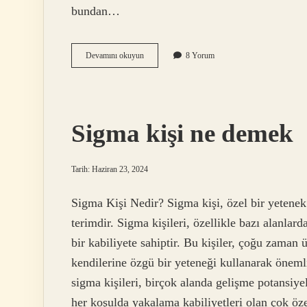
bundan…
Asla
Devamını okuyun
8 Yorum
affetmem
dediğin
şey
nedir
Sigma kişi ne demek
Tarih: Haziran 23, 2024
Sigma Kişi Nedir? Sigma kişi, özel bir yetenek 
terimdir. Sigma kişileri, özellikle bazı alanl
bir kabiliyete sahiptir. Bu kişiler, çoğu zaman ü
kendilerine özgü bir yeteneği kullanarak öneml
sigma kişileri, birçok alanda gelişme potansiyel
her koşulda yakalama kabiliyetleri olan çok özel 