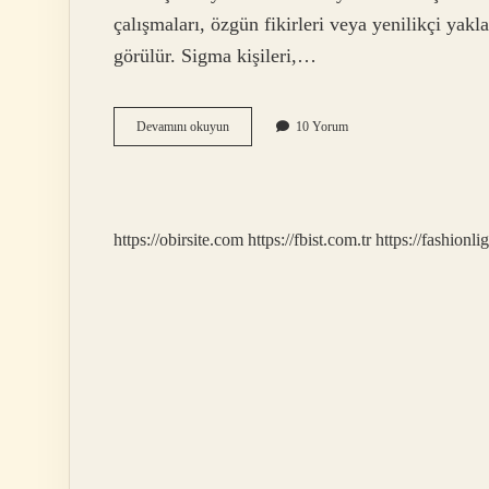
çalışmaları, özgün fikirleri veya yenilikçi yak
görülür. Sigma kişileri,…
Sigma
Devamını okuyun
10 Yorum
kişi
ne
demek
https://obirsite.com
https://fbist.com.tr
https://fashionli