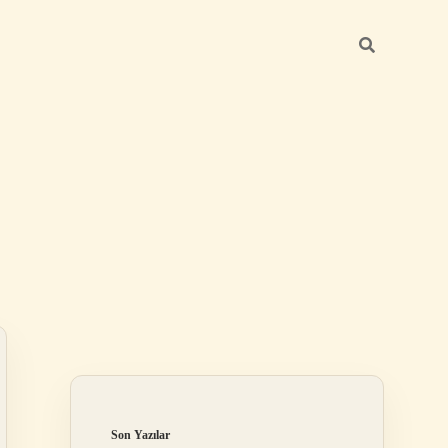
Sidebar
https://betexper.live/
Son Yazılar