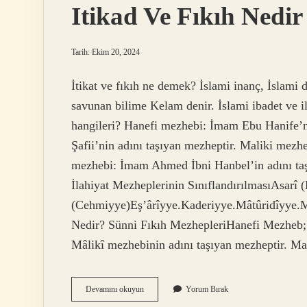
Itikad Ve Fıkıh Nedir
Tarih: Ekim 20, 2024
İtikat ve fıkıh ne demek? İslami inanç, İslami di
savunan bilime Kelam denir. İslami ibadet ve il
hangileri? Hanefi mezhebi: İmam Ebu Hanife’n
Şafii’nin adını taşıyan mezheptir. Maliki mezh
mezhebi: İmam Ahmed İbni Hanbel’in adını taşı
İlahiyat Mezheplerinin SınıflandırılmasıAsar
(Cehmiyye)Eş’ârîyye.Kaderiyye.Mâtûridîyye.
Nedir? Sünni Fıkıh MezhepleriHanefi Mezheb; E
Mâlikî mezhebinin adını taşıyan mezheptir. Ma
Itikad
Devamını okuyun
Yorum Bırak
Ve