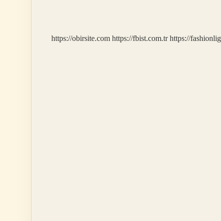
Fıkıh
Nedir
https://obirsite.com
https://fbist.com.tr
https://fashionli