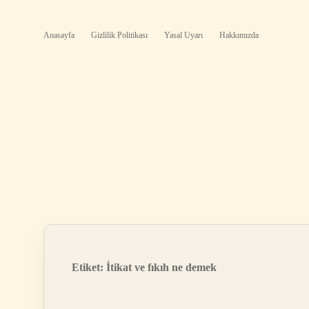
Anasayfa
Gizlilik Politikası
Yasal Uyarı
Hakkımızda
Etiket:
İtikat ve fıkıh ne demek