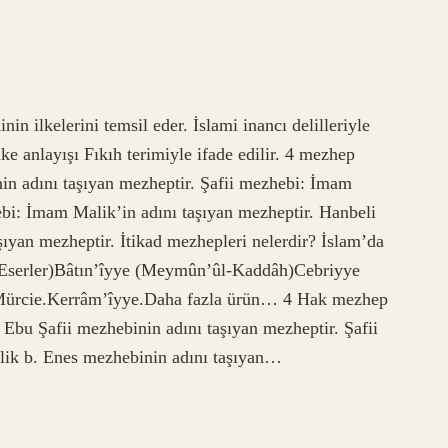
nin ilkelerini temsil eder. İslami inancı delilleriyle
ke anlayışı Fıkıh terimiyle ifade edilir. 4 mezhep
in adını taşıyan mezheptir. Şafii mezhebi: İmam
ebi: İmam Malik’in adını taşıyan mezheptir. Hanbeli
yan mezheptir. İtikad mezhepleri nelerdir? İslam’da
î (Eserler)Bâtın’îyye (Meymûn’ûl-Kaddâh)Cebriyye
Mürcie.Kerrâm’îyye.Daha fazla ürün… 4 Hak mezhep
bu Şafii mezhebinin adını taşıyan mezheptir. Şafii
lik b. Enes mezhebinin adını taşıyan…