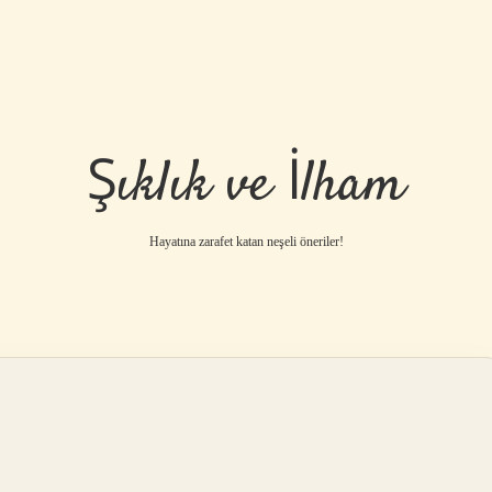
Şıklık ve İlham
Hayatına zarafet katan neşeli öneriler!