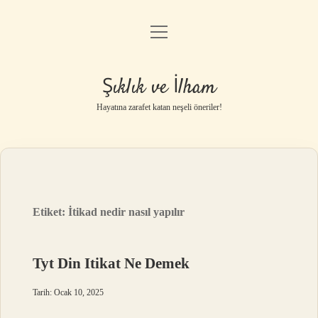
menüyü
Anasayfa
aç
Gizlilik Politikası
Şıklık ve İlham
Yasal Uyarı
Hayatına zarafet katan neşeli öneriler!
Hakkımızda
Etiket:
İtikad nedir nasıl yapılır
Tyt Din Itikat Ne Demek
Tarih: Ocak 10, 2025