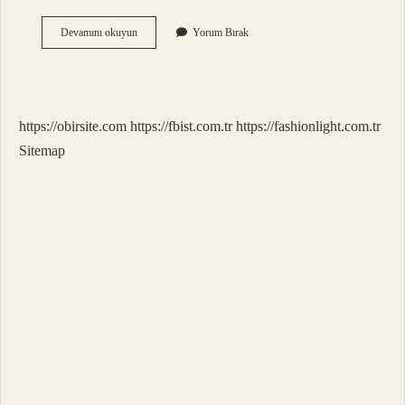
Tyt
Devamını okuyun
Yorum Bırak
Din
Itikat
Ne
Demek
https://obirsite.com
https://fbist.com.tr
https://fashionlight.com.tr
Sitemap