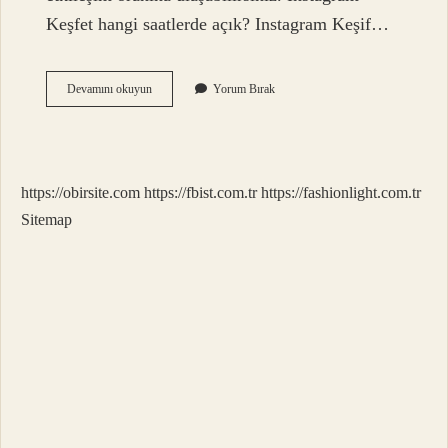
Keşfet hangi saatlerde açık? Instagram Keşif…
Instagram
Devamını okuyun
Yorum Bırak
Paylaşımları
Saat
Kaçta
Yapılmalı
https://obirsite.com
https://fbist.com.tr
https://fashionlight.com.tr
Sitemap