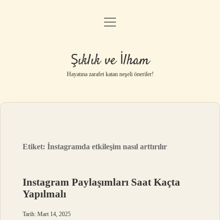
menüyü
Anasayfa
aç
Gizlilik Politikası
Şıklık ve İlham
Yasal Uyarı
Hayatına zarafet katan neşeli öneriler!
Hakkımızda
Etiket:
İnstagramda etkileşim nasıl arttırılır
Instagram Paylaşımları Saat Kaçta
Yapılmalı
Tarih: Mart 14, 2025