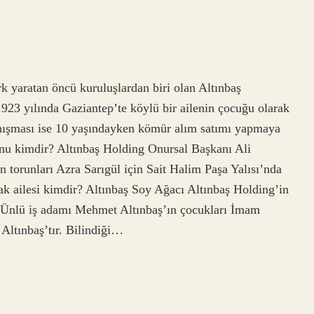
k yaratan öncü kuruluşlardan biri olan Altınbaş
923 yılında Gaziantep’te köylü bir ailenin çocuğu olarak
anışması ise 10 yaşındayken kömür alım satımı yapmaya
runu kimdir? Altınbaş Holding Onursal Başkanı Ali
en torunları Azra Sarıgül için Sait Halim Paşa Yalısı’nda
ak ailesi kimdir? Altınbaş Soy Ağacı Altınbaş Holding’in
 Ünlü iş adamı Mehmet Altınbaş’ın çocukları İmam
 Altınbaş’tır. Bilindiği…