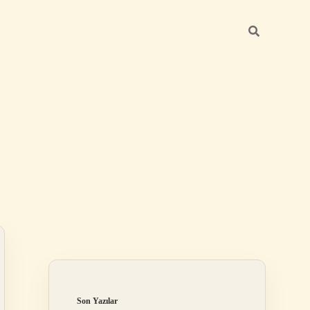
Sidebar
https://betexper.live/
Son Yazılar