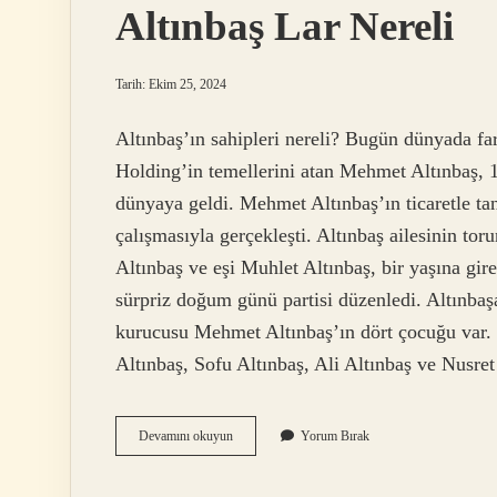
Altınbaş Lar Nereli
Tarih: Ekim 25, 2024
Altınbaş’ın sahipleri nereli? Bugün dünyada far
Holding’in temellerini atan Mehmet Altınbaş, 1
dünyaya geldi. Mehmet Altınbaş’ın ticaretle t
çalışmasıyla gerçekleşti. Altınbaş ailesinin to
Altınbaş ve eşi Muhlet Altınbaş, bir yaşına gir
sürpriz doğum günü partisi düzenledi. Altınbaş
kurucusu Mehmet Altınbaş’ın dört çocuğu var.
Altınbaş, Sofu Altınbaş, Ali Altınbaş ve Nusret
Altınbaş
Devamını okuyun
Yorum Bırak
Lar
Nereli