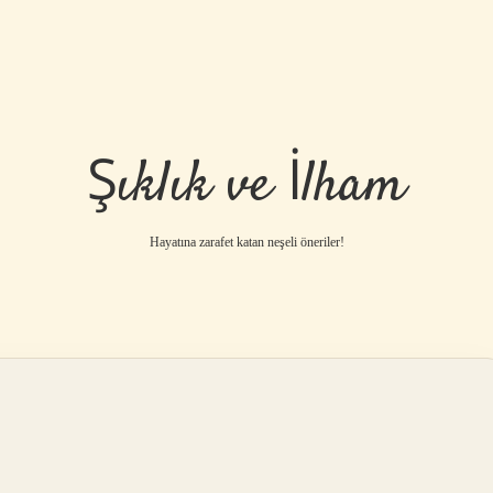
Şıklık ve İlham
Hayatına zarafet katan neşeli öneriler!