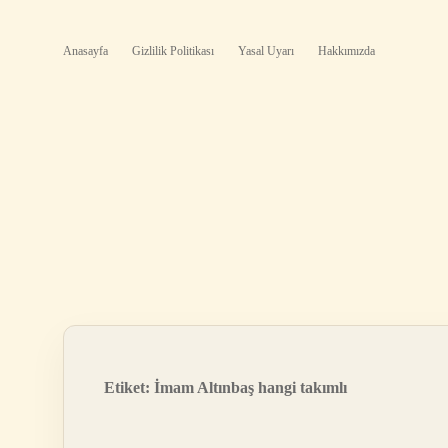
Anasayfa
Gizlilik Politikası
Yasal Uyarı
Hakkımızda
Etiket:
İmam Altınbaş hangi takımlı