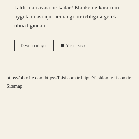
kaldırma davası ne kadar? Mahkeme kararının
uygulanması için herhangi bir tebligata gerek
olmadığından…
İDdet
Devamını okuyun
Yorum Bırak
Müddeti
Kaldırmak
Için
Ne
Yapmalı
https://obirsite.com
https://fbist.com.tr
https://fashionlight.com.tr
Sitemap