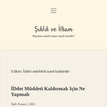
menüyü
Anasayfa
aç
Gizlilik Politikası
Şıklık ve İlham
Yasal Uyarı
Hayatına zarafet katan neşeli öneriler!
Hakkımızda
Etiket:
İddet müddeti nasıl kaldırılır
İDdet Müddeti Kaldırmak Için Ne
Yapmalı
Tarih: Kasım 2, 2024