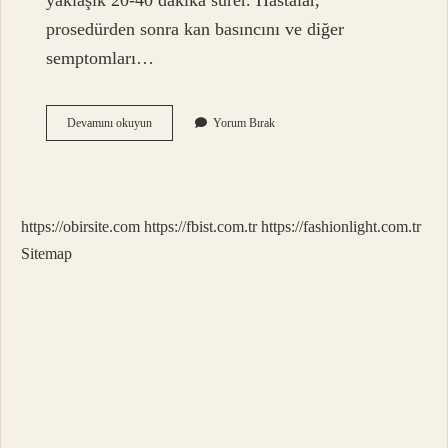
yaklaşık 20-40 dakika sürer. Hastalar,
prosedürden sonra kan basıncını ve diğer
semptomları…
Eko
Devamını okuyun
Yorum Bırak
Tıp
Dilinde
Ne
Demek
https://obirsite.com
https://fbist.com.tr
https://fashionlight.com.tr
Sitemap