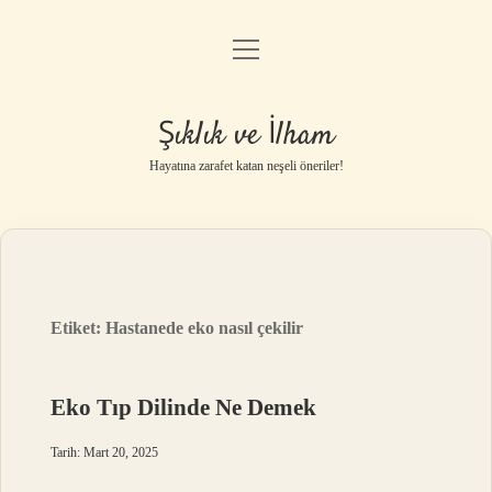
menüyü
Anasayfa
aç
Gizlilik Politikası
Şıklık ve İlham
Yasal Uyarı
Hayatına zarafet katan neşeli öneriler!
Hakkımızda
Etiket:
Hastanede eko nasıl çekilir
Eko Tıp Dilinde Ne Demek
Tarih: Mart 20, 2025