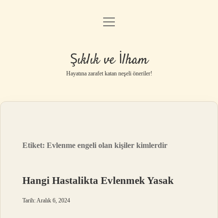
menüyü
Anasayfa
aç
Gizlilik Politikası
Şıklık ve İlham
Yasal Uyarı
Hayatına zarafet katan neşeli öneriler!
Hakkımızda
Etiket:
Evlenme engeli olan kişiler kimlerdir
Hangi Hastalikta Evlenmek Yasak
Tarih: Aralık 6, 2024