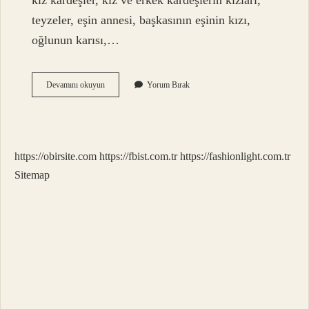
kız kardeşler, kız ve erkek kardeşlerin kızları,
teyzeler, eşin annesi, başkasının eşinin kızı,
oğlunun karısı,…
Hangi
Devamını okuyun
Yorum Bırak
Hastalikta
Evlenmek
Yasak
https://obirsite.com
https://fbist.com.tr
https://fashionlight.com.tr
Sitemap