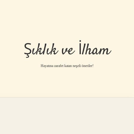
Şıklık ve İlham
Hayatına zarafet katan neşeli öneriler!