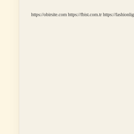
Demek
https://obirsite.com
https://fbist.com.tr
https://fashionli