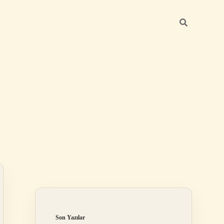
Sidebar
https://betexper.l
Son Yazılar