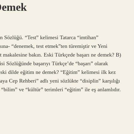
 Demek
n Sözlüğü. “Test” kelimesi Tatarca “imtihan”
 sına- “denemek, test etmek”ten türemiştir ve Yeni
est makalesine bakın. Eski Türkçede başarı ne demek? B)
si Sözlüğünde başarıyı Türkçe’de “başarı” olarak
Eski dilde eğitim ne demek? “Eğitim” kelimesi ilk kez
a Cep Rehberi” adlı yeni sözlükte “disiplin” karşılığı
 “bilim” ve “kültür” terimleri “eğitim” ile eş anlamlıdır.