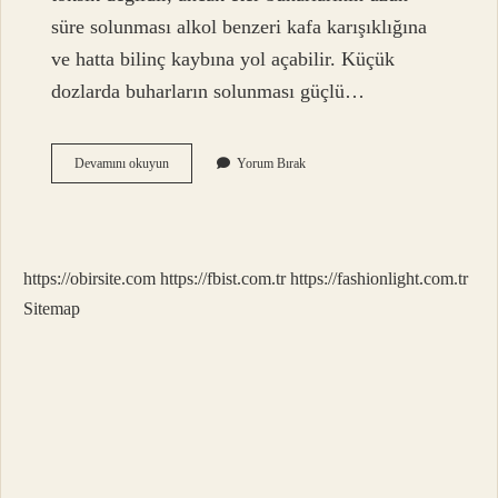
süre solunması alkol benzeri kafa karışıklığına
ve hatta bilinç kaybına yol açabilir. Küçük
dozlarda buharların solunması güçlü…
Eter
Devamını okuyun
Yorum Bırak
Bağımlılık
Yapar
Mı
https://obirsite.com
https://fbist.com.tr
https://fashionlight.com.tr
Sitemap