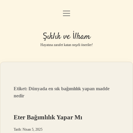
menüyü
Anasayfa
aç
Gizlilik Politikası
Şıklık ve İlham
Yasal Uyarı
Hayatına zarafet katan neşeli öneriler!
Hakkımızda
Etiket:
Dünyada en sık bağımlılık yapan madde
nedir
Eter Bağımlılık Yapar Mı
Tarih: Nisan 5, 2025