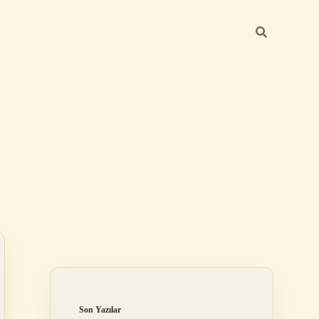
Sidebar
https://betexper.live/
Son Yazılar