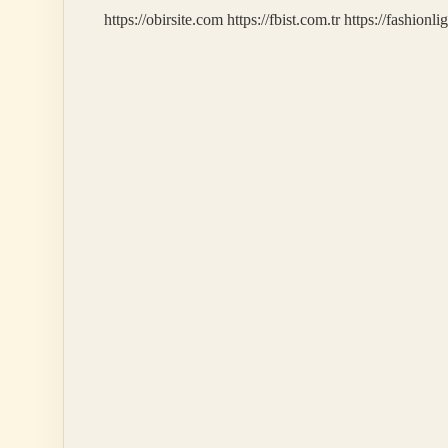
Sırada
https://obirsite.com
https://fbist.com.tr
https://fashionli
Kim
Var