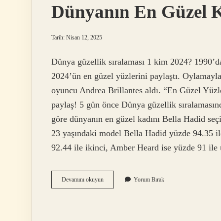
Dünyanın En Güzel K
Tarih: Nisan 12, 2025
Dünya güzellik sıralaması 1 kim 2024? 1990’da
2024’ün en güzel yüzlerini paylaştı. Oylamayla o
oyuncu Andrea Brillantes aldı. “En Güzel Yüzl
paylaş! 5 gün önce Dünya güzellik sıralamasınd
göre dünyanın en güzel kadını Bella Hadid seçild
23 yaşındaki model Bella Hadid yüzde 94.35 ile
92.44 ile ikinci, Amber Heard ise yüzde 91 il
Dünyanın
Devamını okuyun
Yorum Bırak
En
Güzel
Kadını
1