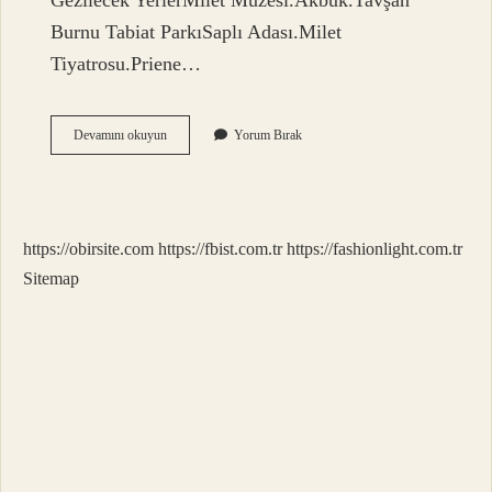
Gezilecek YerlerMilet Müzesi.Akbük.Tavşan
Burnu Tabiat ParkıSaplı Adası.Milet
Tiyatrosu.Priene…
Aydın
Devamını okuyun
Yorum Bırak
Didimin
Neyi
Meşhur
https://obirsite.com
https://fbist.com.tr
https://fashionlight.com.tr
Sitemap