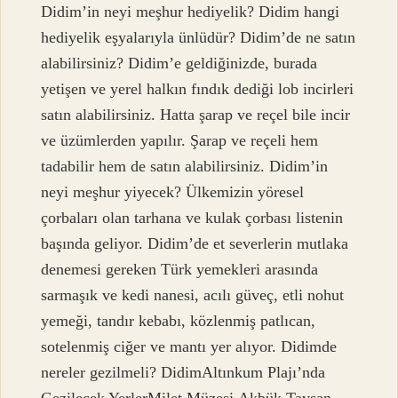
Didim’in neyi meşhur hediyelik? Didim hangi
hediyelik eşyalarıyla ünlüdür? Didim’de ne satın
alabilirsiniz? Didim’e geldiğinizde, burada
yetişen ve yerel halkın fındık dediği lob incirleri
satın alabilirsiniz. Hatta şarap ve reçel bile incir
ve üzümlerden yapılır. Şarap ve reçeli hem
tadabilir hem de satın alabilirsiniz. Didim’in
neyi meşhur yiyecek? Ülkemizin yöresel
çorbaları olan tarhana ve kulak çorbası listenin
başında geliyor. Didim’de et severlerin mutlaka
denemesi gereken Türk yemekleri arasında
sarmaşık ve kedi nanesi, acılı güveç, etli nohut
yemeği, tandır kebabı, közlenmiş patlıcan,
sotelenmiş ciğer ve mantı yer alıyor. Didimde
nereler gezilmeli? DidimAltınkum Plajı’nda