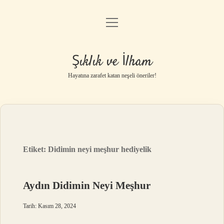
menüyü
Anasayfa
aç
Gizlilik Politikası
Şıklık ve İlham
Yasal Uyarı
Hayatına zarafet katan neşeli öneriler!
Hakkımızda
Etiket:
Didimin neyi meşhur hediyelik
Aydın Didimin Neyi Meşhur
Tarih: Kasım 28, 2024