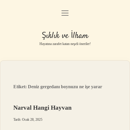
menüyü
Anasayfa
aç
Gizlilik Politikası
Şıklık ve İlham
Yasal Uyarı
Hayatına zarafet katan neşeli öneriler!
Hakkımızda
Etiket:
Deniz gergedanı boynuzu ne işe yarar
Narval Hangi Hayvan
Tarih: Ocak 28, 2025