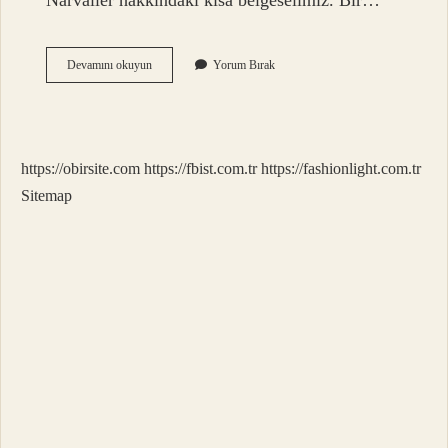
Narvaller hakkındaki kısa belgeselimiz. Bir…
Narval
Devamını okuyun
Yorum Bırak
Hangi
Hayvan
https://obirsite.com
https://fbist.com.tr
https://fashionlight.com.tr
Sitemap