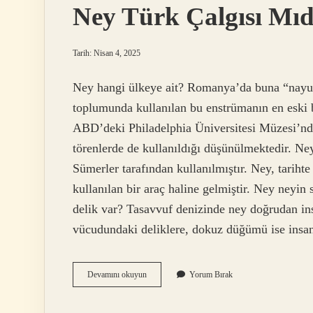
Ney Türk Çalgısı Mıd
Tarih: Nisan 4, 2025
Ney hangi ülkeye ait? Romanya’da buna “nay
toplumunda kullanılan bu enstrümanın en eski
ABD’deki Philadelphia Üniversitesi Müzesi’nd
törenlerde de kullanıldığı düşünülmektedir. Ne
Sümerler tarafından kullanılmıştır. Ney, tarihte
kullanılan bir araç haline gelmiştir. Ney neyi
delik var? Tasavvuf denizinde ney doğrudan ins
vücudundaki deliklere, dokuz düğümü ise insa
Ney
Devamını okuyun
Yorum Bırak
Türk
Çalgısı
Mıdır