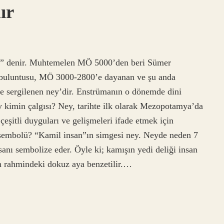
ır
u” denir. Muhtemelen MÖ 5000’den beri Sümer
 buluntusu, MÖ 3000-2800’e dayanan ve şu anda
e sergilenen ney’dir. Enstrümanın o dönemde dini
y kimin çalgısı? Ney, tarihte ilk olarak Mezopotamya’da
 çeşitli duyguları ve gelişmeleri ifade etmek için
n sembolü? “Kamil insan”ın simgesi ney. Neyde neden 7
anı sembolize eder. Öyle ki; kamışın yedi deliği insan
n rahmindeki dokuz aya benzetilir.…