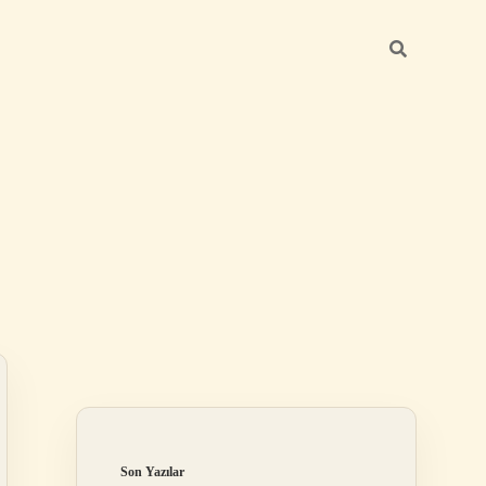
Sidebar
https://betexper.live/
Son Yazılar