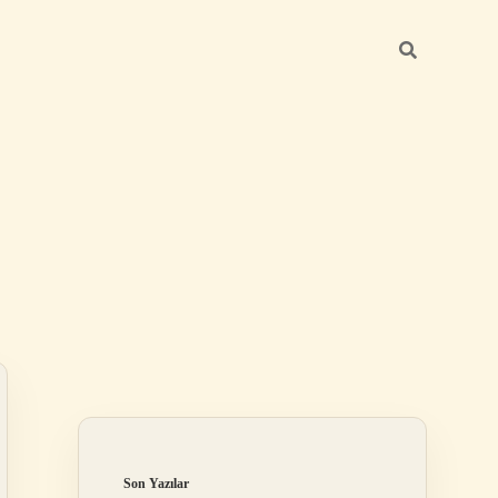
Sidebar
https://betexper.live/
Son Yazılar