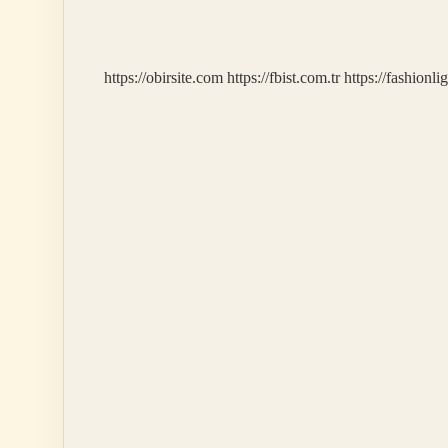
Kabul
Edilir
https://obirsite.com
https://fbist.com.tr
https://fashionli