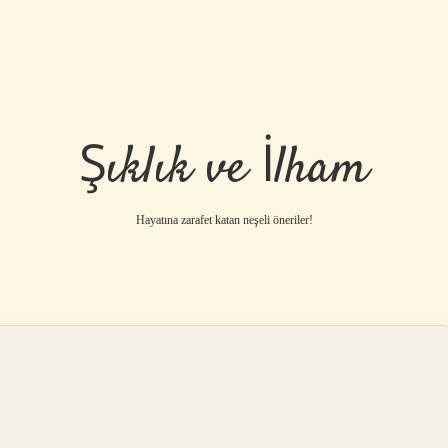
Şıklık ve İlham
Hayatına zarafet katan neşeli öneriler!