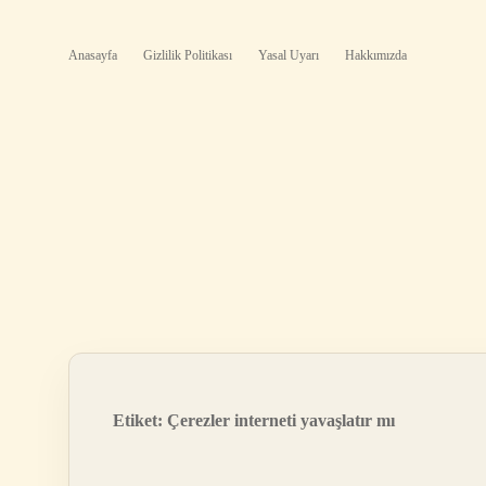
Anasayfa
Gizlilik Politikası
Yasal Uyarı
Hakkımızda
Etiket:
Çerezler interneti yavaşlatır mı