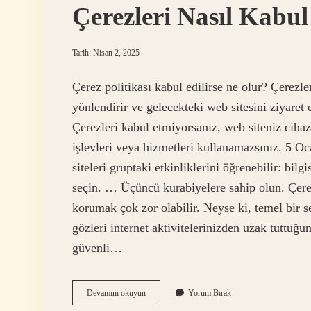
Çerezleri Nasıl Kabul
Tarih: Nisan 2, 2025
Çerez politikası kabul edilirse ne olur? Çerezle
yönlendirir ve gelecekteki web sitesini ziyaret e
Çerezleri kabul etmiyorsanız, web siteniz cihaz
işlevleri veya hizmetleri kullanamazsınız. 5 Oc
siteleri gruptaki etkinliklerini öğrenebilir: bil
seçin. … Üçüncü kurabiyelere sahip olun. Çerez
korumak çok zor olabilir. Neyse ki, temel bir s
gözleri internet aktivitelerinizden uzak tuttuğ
güvenli…
Çerezleri
Devamını okuyun
Yorum Bırak
Nasıl