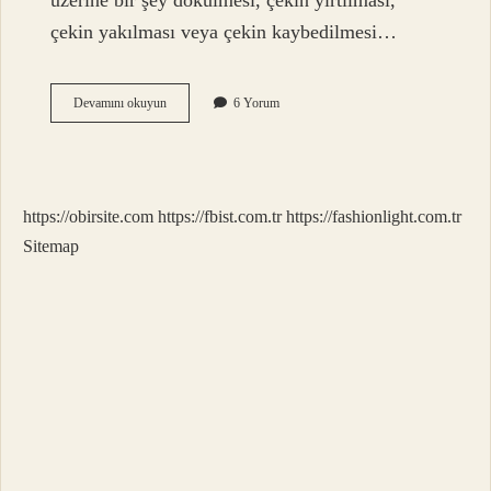
üzerine bir şey dökülmesi, çekin yırtılması,
çekin yakılması veya çekin kaybedilmesi…
Çek
Devamını okuyun
6 Yorum
Yıkanırsa
Ne
Olur
https://obirsite.com
https://fbist.com.tr
https://fashionlight.com.tr
Sitemap