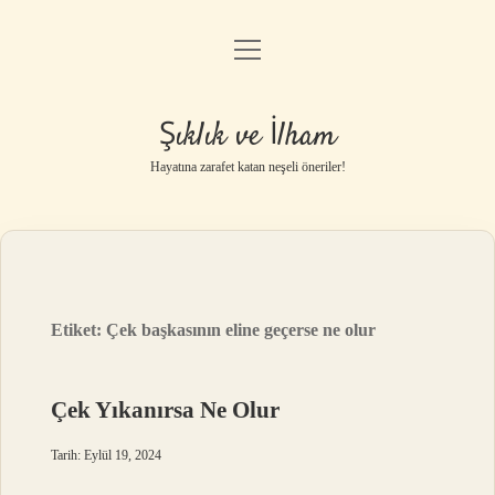
menüyü
Anasayfa
aç
Gizlilik Politikası
Şıklık ve İlham
Yasal Uyarı
Hayatına zarafet katan neşeli öneriler!
Hakkımızda
Etiket:
Çek başkasının eline geçerse ne olur
Çek Yıkanırsa Ne Olur
Tarih: Eylül 19, 2024