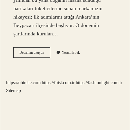
yılından bu yana doğanın insana sunduğu
harikaları tüketicilerine sunan markamızın
hikayesi; ilk adımlarını attığı Ankara’nın
Beypazarı ilçesinde başlıyor. O dönemin
şartlarında kurulan…
Beypazarı
Devamını okuyun
Yorum Bırak
Kim
Kurdu
https://obirsite.com
https://fbist.com.tr
https://fashionlight.com.tr
Sitemap