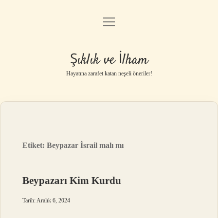
menüyü
Anasayfa
aç
Gizlilik Politikası
Şıklık ve İlham
Yasal Uyarı
Hayatına zarafet katan neşeli öneriler!
Hakkımızda
Etiket:
Beypazar İsrail malı mı
Beypazarı Kim Kurdu
Tarih: Aralık 6, 2024