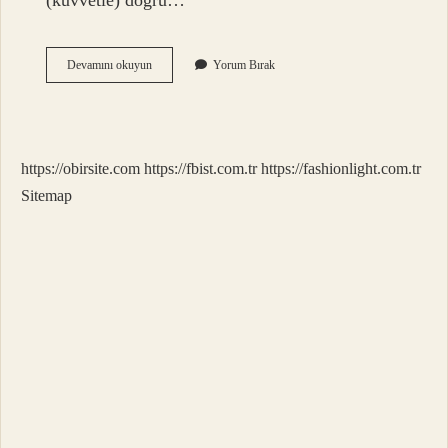
(kuvvetle) doğru…
Basınç
Devamını okuyun
Yorum Bırak
Ne
Anlama
Gelmektedir
https://obirsite.com
https://fbist.com.tr
https://fashionlight.com.tr
Sitemap