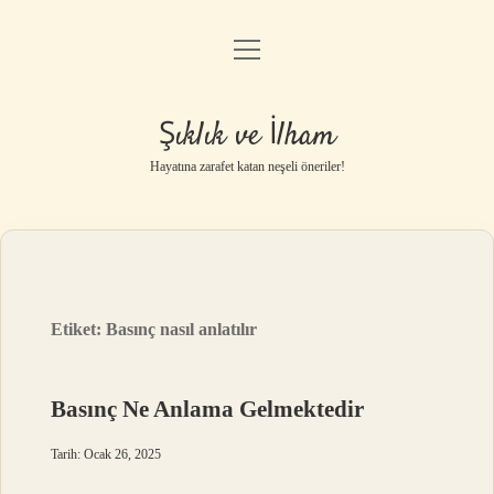
menüyü
Anasayfa
aç
Gizlilik Politikası
Şıklık ve İlham
Yasal Uyarı
Hayatına zarafet katan neşeli öneriler!
Hakkımızda
Etiket:
Basınç nasıl anlatılır
Basınç Ne Anlama Gelmektedir
Tarih: Ocak 26, 2025