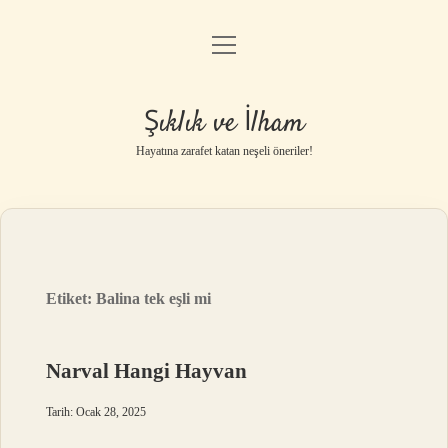
menüyü
Anasayfa
aç
Gizlilik Politikası
Şıklık ve İlham
Yasal Uyarı
Hayatına zarafet katan neşeli öneriler!
Hakkımızda
Etiket:
Balina tek eşli mi
Narval Hangi Hayvan
Tarih: Ocak 28, 2025