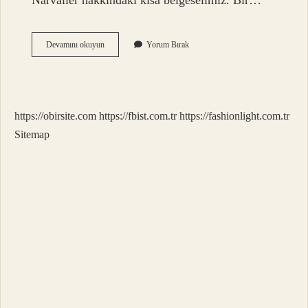
Narvaller hakkındaki kısa belgeselimiz. Bir…
Narval
Devamını okuyun
Yorum Bırak
Hangi
Hayvan
https://obirsite.com
https://fbist.com.tr
https://fashionlight.com.tr
Sitemap